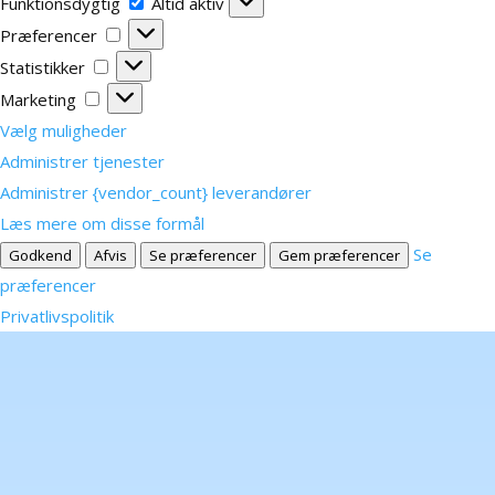
Funktionsdygtig
Funktionsdygtig
Altid aktiv
Præferencer
Præferencer
Statistikker
Statistikker
Marketing
Marketing
Vælg muligheder
Administrer tjenester
Administrer {vendor_count} leverandører
Læs mere om disse formål
Se
Godkend
Afvis
Se præferencer
Gem præferencer
præferencer
Privatlivspolitik